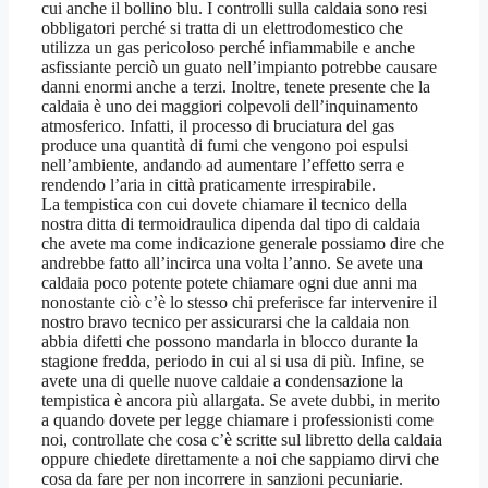
cui anche il bollino blu. I controlli sulla caldaia sono resi
obbligatori perché si tratta di un elettrodomestico che
utilizza un gas pericoloso perché infiammabile e anche
asfissiante perciò un guato nell’impianto potrebbe causare
danni enormi anche a terzi. Inoltre, tenete presente che la
caldaia è uno dei maggiori colpevoli dell’inquinamento
atmosferico. Infatti, il processo di bruciatura del gas
produce una quantità di fumi che vengono poi espulsi
nell’ambiente, andando ad aumentare l’effetto serra e
rendendo l’aria in città praticamente irrespirabile.
La tempistica con cui dovete chiamare il tecnico della
nostra ditta di termoidraulica dipenda dal tipo di caldaia
che avete ma come indicazione generale possiamo dire che
andrebbe fatto all’incirca una volta l’anno. Se avete una
caldaia poco potente potete chiamare ogni due anni ma
nonostante ciò c’è lo stesso chi preferisce far intervenire il
nostro bravo tecnico per assicurarsi che la caldaia non
abbia difetti che possono mandarla in blocco durante la
stagione fredda, periodo in cui al si usa di più. Infine, se
avete una di quelle nuove caldaie a condensazione la
tempistica è ancora più allargata. Se avete dubbi, in merito
a quando dovete per legge chiamare i professionisti come
noi, controllate che cosa c’è scritte sul libretto della caldaia
oppure chiedete direttamente a noi che sappiamo dirvi che
cosa da fare per non incorrere in sanzioni pecuniarie.