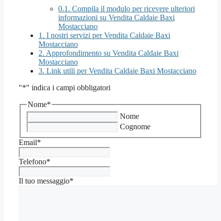
0.1.
Compila il modulo per ricevere ulteriori
informazioni su Vendita Caldaie Baxi
Mostacciano
1.
I nostri servizi per Vendita Caldaie Baxi
Mostacciano
2.
Approfondimento su Vendita Caldaie Baxi
Mostacciano
3.
Link utili per Vendita Caldaie Baxi Mostacciano
"
*
" indica i campi obbligatori
Nome
*
Nome
Cognome
Email
*
Telefono
*
Il tuo messaggio
*