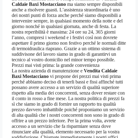
Caldaie Baxi Mostacciano
ma siamo sempre disponibili
anche a risolvere guasti. L’assistenza straordinaria è uno
dei nostri punti di forza anche perché siamo disponibili a
intervenire sempre, in qualsiasi momento della notte e del
giorno nonché in qualsiasi giornata, anche di festa. La
nostra reperibilità è massima: 24 ore su 24, 365 giorni
l’anno, compresi i weekend e i festivi così non dovrete
aspettare il primo giorno non festivo perché le normali ditte
di termoidraulica riaprano. Grazie a un ottimo sistema di
suddivisone del lavoro siamo in grado di garantirvi un
tecnico al vostro domicilio nel minor tempo possibile.
Prezzi mai visti prima: la grande convenienza
La nostra azienda di manutenzione e
Vendita Caldaie
Baxi Mostacciano
vi propone dei prezzi mai visti prima
perché abbiamo deciso di tenerli bassi e fissi affinché tutti
possano avere accesso a un servizio di qualità superiore
rispetto alla media dei concorrenti, senza dover restare con
il conto in rosso a fine mese. La nostra politica di prezzi fa
sì che siamo in grado di fornire un rapporto tra qualità
prezzo davvero imbattibile poiché proponiamo un servizio
di alta qualità che i nostri concorrenti non sono in grado di
offrire a un prezzo inferiore. Per la prima volta, avrete
accesso a un servizio che fa risparmiare senza dove
rinunciare alla qualità, elemento necessario per la vostra
soddisfazione. Chiamate immediatamente i nostri uffici