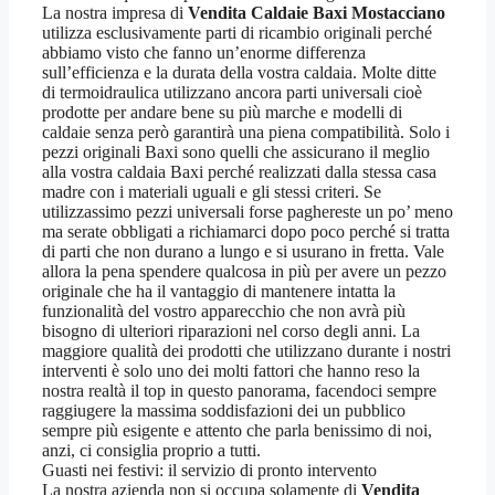
La nostra impresa di
Vendita Caldaie Baxi Mostacciano
utilizza esclusivamente parti di ricambio originali perché
abbiamo visto che fanno un’enorme differenza
sull’efficienza e la durata della vostra caldaia. Molte ditte
di termoidraulica utilizzano ancora parti universali cioè
prodotte per andare bene su più marche e modelli di
caldaie senza però garantirà una piena compatibilità. Solo i
pezzi originali Baxi sono quelli che assicurano il meglio
alla vostra caldaia Baxi perché realizzati dalla stessa casa
madre con i materiali uguali e gli stessi criteri. Se
utilizzassimo pezzi universali forse paghereste un po’ meno
ma serate obbligati a richiamarci dopo poco perché si tratta
di parti che non durano a lungo e si usurano in fretta. Vale
allora la pena spendere qualcosa in più per avere un pezzo
originale che ha il vantaggio di mantenere intatta la
funzionalità del vostro apparecchio che non avrà più
bisogno di ulteriori riparazioni nel corso degli anni. La
maggiore qualità dei prodotti che utilizzano durante i nostri
interventi è solo uno dei molti fattori che hanno reso la
nostra realtà il top in questo panorama, facendoci sempre
raggiugere la massima soddisfazioni dei un pubblico
sempre più esigente e attento che parla benissimo di noi,
anzi, ci consiglia proprio a tutti.
Guasti nei festivi: il servizio di pronto intervento
La nostra azienda non si occupa solamente di
Vendita