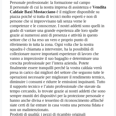
Personale professionale: la formazione sul campo
Il personale di cui la nostra impresa di assistenza e
Vendita
Caldaie Baxi Mostacciano
è il migliore disponibile su
piazza poiché si tratta di tecnici molto esperti e non di
persone che si improvvisano tali senza verne le
competenze e le conoscenze. I nostri addetti sono quelli in
grado di vantare una grande esperienza alle loro spalle
grazie ai numerosi anni di presenza e attività in questo
settore che ci ha reso un vero e proprio punto di
riferimento in tutta la zona. Ogni volta che la nostra
squadra è chiamata a intervenire, ha la possibilità di
collezionare nuove importanti esperienze di lavoro che
vanno a impreziosire il suo bagaglio e determinare una
crescita professionale per l’intera azienda. Potete
finalmente essere tranquilli perché la vostra caldaia verrà
presa in carico dai migliori del settore che seguono tutte le
operazioni necessarie per migliorare il rendimento termico,
diminuire i consumi e ridurre le emissioni inquinanti. Tutto
il supporto tecnico e l’aiuto professionale che stavate da
tempo cercando, lo trovate grazie ai nostri addetti che sono
sempre muniti dei dispositivi per la protezione personale e
hanno anche divisa e tesserino di riconoscimento affinché
siate certi di far entrare in casa vostra una persona fidata e
non un malintenzionato.
Prodotti di qualità: i pezzi di ricambio originali