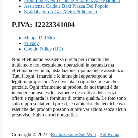
Pronto Intervento Caldaie Baxi Piazzale Flaminio
Assistenza Caldaie Baxi Piazza Del Popolo
Scaldabagno A Gas Metro Policlinico
P.IVA: 12223341004
Mappa Del Sito
Privacy
Cookie Policy (UE)
Non effettuiamo assistenza diretta per i marchi che
trattiamo e non eseguiamo riparazioni in garanzia ma
effettuiamo vendita, installazione, riparazione e assistenza.
Tutti i loghi, i marchi e le immagini appartengono ai
legittimi proprietari. Ne è vietata la riproduzione anche
parziale. Ogni riferimento ai prodotti da noi trattati è da
intendere ad uso esclusivamente descrittivo dei servizi
offerti e riguarda la fornitura di ottima qualità. Le foto sono
solo rappresentative; i prezzi, le caratteristiche tecniche e/o
estetiche dei prodotti possono subire variazioni senza alcun
preavviso. Salvo errori tipografici.
Copyright © 2023 |
Realizzazione Siti Web
-
Siti Roma
-