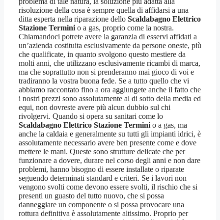
problema di tale natura, la soluzione più adatta alla
risoluzione della cosa è sempre quella di affidarsi a una
ditta esperta nella riparazione dello
Scaldabagno Elettrico
Stazione Termini
o a gas, proprio come la nostra.
Chiamandoci potrete avere la garanzia di esservi affidati a
un’azienda costituita esclusivamente da persone oneste, più
che qualificate, in quanto svolgono questo mestiere da
molti anni, che utilizzano esclusivamente ricambi di marca,
ma che soprattutto non si prenderanno mai gioco di voi e
tradiranno la vostra buona fede. Se a tutto quello che vi
abbiamo raccontato fino a ora aggiungete anche il fatto che
i nostri prezzi sono assolutamente al di sotto della media ed
equi, non dovreste avere più alcun dubbio sul chi
rivolgervi. Quando si opera su sanitari come lo
Scaldabagno Elettrico Stazione Termini
o a gas, ma
anche la caldaia e generalmente su tutti gli impianti idrici, è
assolutamente necessario avere ben presente come e dove
mettere le mani. Queste sono strutture delicate che per
funzionare a dovere, durare nel corso degli anni e non dare
problemi, hanno bisogno di essere installate o riparate
seguendo determinati standard e criteri. Se i lavori non
vengono svolti come devono essere svolti, il rischio che si
presenti un guasto del tutto nuovo, che si possa
danneggiare un componente o si possa provocare una
rottura definitiva è assolutamente altissimo. Proprio per