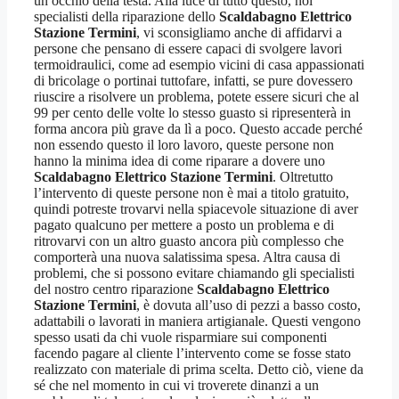
un occhio della testa. Alla luce di tutto questo, noi
specialisti della riparazione dello
Scaldabagno Elettrico
Stazione Termini
, vi sconsigliamo anche di affidarvi a
persone che pensano di essere capaci di svolgere lavori
termoidraulici, come ad esempio vicini di casa appassionati
di bricolage o portinai tuttofare, infatti, se pure dovessero
riuscire a risolvere un problema, potete essere sicuri che al
99 per cento delle volte lo stesso guasto si ripresenterà in
forma ancora più grave da lì a poco. Questo accade perché
non essendo questo il loro lavoro, queste persone non
hanno la minima idea di come riparare a dovere uno
Scaldabagno Elettrico Stazione Termini
. Oltretutto
l’intervento di queste persone non è mai a titolo gratuito,
quindi potreste trovarvi nella spiacevole situazione di aver
pagato qualcuno per mettere a posto un problema e di
ritrovarvi con un altro guasto ancora più complesso che
comporterà una nuova salatissima spesa. Altra causa di
problemi, che si possono evitare chiamando gli specialisti
del nostro centro riparazione
Scaldabagno Elettrico
Stazione Termini
, è dovuta all’uso di pezzi a basso costo,
adattabili o lavorati in maniera artigianale. Questi vengono
spesso usati da chi vuole risparmiare sui componenti
facendo pagare al cliente l’intervento come se fosse stato
realizzato con materiale di prima scelta. Detto ciò, viene da
sé che nel momento in cui vi troverete dinanzi a un