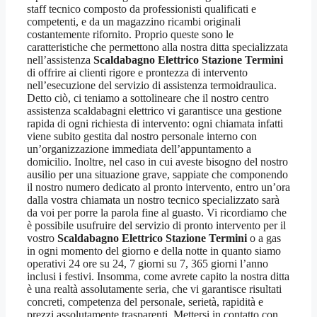
staff tecnico composto da professionisti qualificati e
competenti, e da un magazzino ricambi originali
costantemente rifornito. Proprio queste sono le
caratteristiche che permettono alla nostra ditta specializzata
nell’assistenza
Scaldabagno Elettrico Stazione Termini
di offrire ai clienti rigore e prontezza di intervento
nell’esecuzione del servizio di assistenza termoidraulica.
Detto ciò, ci teniamo a sottolineare che il nostro centro
assistenza scaldabagni elettrico vi garantisce una gestione
rapida di ogni richiesta di intervento: ogni chiamata infatti
viene subito gestita dal nostro personale interno con
un’organizzazione immediata dell’appuntamento a
domicilio. Inoltre, nel caso in cui aveste bisogno del nostro
ausilio per una situazione grave, sappiate che componendo
il nostro numero dedicato al pronto intervento, entro un’ora
dalla vostra chiamata un nostro tecnico specializzato sarà
da voi per porre la parola fine al guasto. Vi ricordiamo che
è possibile usufruire del servizio di pronto intervento per il
vostro
Scaldabagno Elettrico Stazione Termini
o a gas
in ogni momento del giorno e della notte in quanto siamo
operativi 24 ore su 24, 7 giorni su 7, 365 giorni l’anno
inclusi i festivi. Insomma, come avrete capito la nostra ditta
è una realtà assolutamente seria, che vi garantisce risultati
concreti, competenza del personale, serietà, rapidità e
prezzi assolutamente trasparenti. Mettersi in contatto con