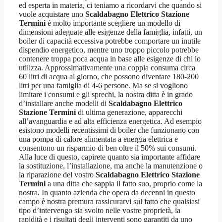
ed esperta in materia, ci teniamo a ricordarvi che quando si
vuole acquistare uno
Scaldabagno Elettrico Stazione
Termini
è molto importante scegliere un modello di
dimensioni adeguate alle esigenze della famiglia, infatti, un
boiler di capacità eccessiva potrebbe comportare un inutile
dispendio energetico, mentre uno troppo piccolo potrebbe
contenere troppa poca acqua in base alle esigenze di chi lo
utilizza. Approssimativamente una coppia consuma circa
60 litri di acqua al giorno, che possono diventare 180-200
litri per una famiglia di 4-6 persone. Ma se si vogliono
limitare i consumi e gli sprechi, la nostra ditta è in grado
d’installare anche modelli di
Scaldabagno Elettrico
Stazione Termini
di ultima generazione, apparecchi
all’avanguardia e ad alta efficienza energetica. Ad esempio
esistono modelli recentissimi di boiler che funzionano con
una pompa di calore alimentata a energia elettrica e
consentono un risparmio di ben oltre il 50% sui consumi.
Alla luce di questo, capirete quanto sia importante affidare
la sostituzione, l’installazione, ma anche la manutenzione o
la riparazione del vostro
Scaldabagno Elettrico Stazione
Termini
a una ditta che sappia il fatto suo, proprio come la
nostra. In quanto azienda che opera da decenni in questo
campo è nostra premura rassicurarvi sul fatto che qualsiasi
tipo d’intervengo sia svolto nelle vostre proprietà, la
rapidità e i risultati degli interventi sono garantiti da uno