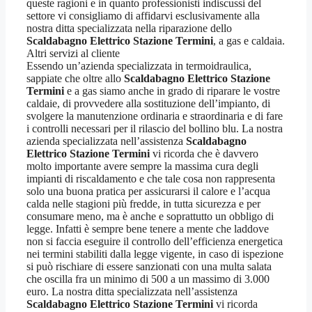
queste ragioni e in quanto professionisti indiscussi del
settore vi consigliamo di affidarvi esclusivamente alla
nostra ditta specializzata nella riparazione dello
Scaldabagno Elettrico Stazione Termini
, a gas e caldaia.
Altri servizi al cliente
Essendo un’azienda specializzata in termoidraulica,
sappiate che oltre allo
Scaldabagno Elettrico Stazione
Termini
e a gas siamo anche in grado di riparare le vostre
caldaie, di provvedere alla sostituzione dell’impianto, di
svolgere la manutenzione ordinaria e straordinaria e di fare
i controlli necessari per il rilascio del bollino blu. La nostra
azienda specializzata nell’assistenza
Scaldabagno
Elettrico Stazione Termini
vi ricorda che è davvero
molto importante avere sempre la massima cura degli
impianti di riscaldamento e che tale cosa non rappresenta
solo una buona pratica per assicurarsi il calore e l’acqua
calda nelle stagioni più fredde, in tutta sicurezza e per
consumare meno, ma è anche e soprattutto un obbligo di
legge. Infatti è sempre bene tenere a mente che laddove
non si faccia eseguire il controllo dell’efficienza energetica
nei termini stabiliti dalla legge vigente, in caso di ispezione
si può rischiare di essere sanzionati con una multa salata
che oscilla fra un minimo di 500 a un massimo di 3.000
euro. La nostra ditta specializzata nell’assistenza
Scaldabagno Elettrico Stazione Termini
vi ricorda