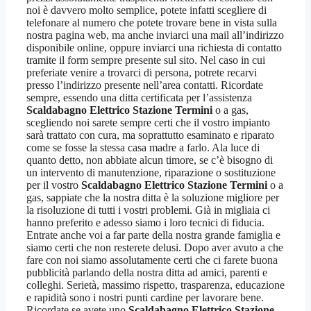
noi è davvero molto semplice, potete infatti scegliere di
telefonare al numero che potete trovare bene in vista sulla
nostra pagina web, ma anche inviarci una mail all’indirizzo
disponibile online, oppure inviarci una richiesta di contatto
tramite il form sempre presente sul sito. Nel caso in cui
preferiate venire a trovarci di persona, potrete recarvi
presso l’indirizzo presente nell’area contatti. Ricordate
sempre, essendo una ditta certificata per l’assistenza
Scaldabagno Elettrico Stazione Termini
o a gas,
scegliendo noi sarete sempre certi che il vostro impianto
sarà trattato con cura, ma soprattutto esaminato e riparato
come se fosse la stessa casa madre a farlo. Ala luce di
quanto detto, non abbiate alcun timore, se c’è bisogno di
un intervento di manutenzione, riparazione o sostituzione
per il vostro
Scaldabagno Elettrico Stazione Termini
o a
gas, sappiate che la nostra ditta è la soluzione migliore per
la risoluzione di tutti i vostri problemi. Già in migliaia ci
hanno preferito e adesso siamo i loro tecnici di fiducia.
Entrate anche voi a far parte della nostra grande famiglia e
siamo certi che non resterete delusi. Dopo aver avuto a che
fare con noi siamo assolutamente certi che ci farete buona
pubblicità parlando della nostra ditta ad amici, parenti e
colleghi. Serietà, massimo rispetto, trasparenza, educazione
e rapidità sono i nostri punti cardine per lavorare bene.
Ricordate se avete uno
Scaldabagno Elettrico Stazione