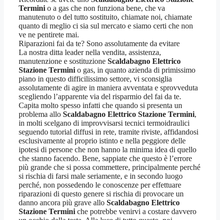
Termini
o a gas che non funziona bene, che va
manutenuto o del tutto sostituito, chiamate noi, chiamate
quanto di meglio ci sia sul mercato e siamo certi che non
ve ne pentirete mai.
Riparazioni fai da te? Sono assolutamente da evitare
La nostra ditta leader nella vendita, assistenza,
manutenzione e sostituzione
Scaldabagno Elettrico
Stazione Termini
o gas, in quanto azienda di primissimo
piano in questo difficilissimo settore, vi sconsiglia
assolutamente di agire in maniera avventata e sprovveduta
scegliendo l’apparente via del risparmio del fai da te.
Capita molto spesso infatti che quando si presenta un
problema allo
Scaldabagno Elettrico Stazione Termini
,
in molti scelgano di improvvisarsi tecnici termoidraulici
seguendo tutorial diffusi in rete, tramite riviste, affidandosi
esclusivamente al proprio istinto e nella peggiore delle
ipotesi di persone che non hanno la minima idea di quello
che stanno facendo. Bene, sappiate che questo è l’errore
più grande che si possa commettere, principalmente perché
si rischia di farsi male seriamente, e in secondo luogo
perché, non possedendo le conoscenze per effettuare
riparazioni di questo genere si rischia di provocare un
danno ancora più grave allo
Scaldabagno Elettrico
Stazione Termini
che potrebbe venirvi a costare davvero