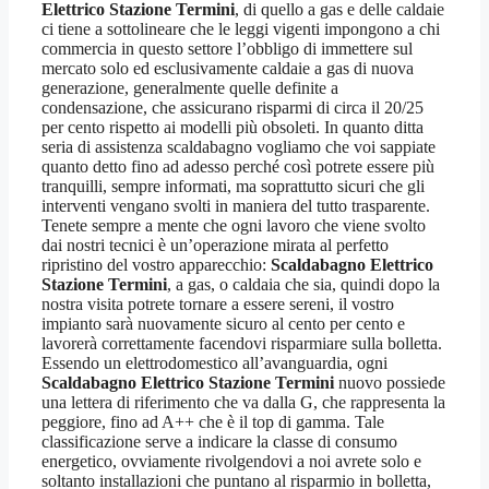
Elettrico Stazione Termini
, di quello a gas e delle caldaie
ci tiene a sottolineare che le leggi vigenti impongono a chi
commercia in questo settore l’obbligo di immettere sul
mercato solo ed esclusivamente caldaie a gas di nuova
generazione, generalmente quelle definite a
condensazione, che assicurano risparmi di circa il 20/25
per cento rispetto ai modelli più obsoleti. In quanto ditta
seria di assistenza scaldabagno vogliamo che voi sappiate
quanto detto fino ad adesso perché così potrete essere più
tranquilli, sempre informati, ma soprattutto sicuri che gli
interventi vengano svolti in maniera del tutto trasparente.
Tenete sempre a mente che ogni lavoro che viene svolto
dai nostri tecnici è un’operazione mirata al perfetto
ripristino del vostro apparecchio:
Scaldabagno Elettrico
Stazione Termini
, a gas, o caldaia che sia, quindi dopo la
nostra visita potrete tornare a essere sereni, il vostro
impianto sarà nuovamente sicuro al cento per cento e
lavorerà correttamente facendovi risparmiare sulla bolletta.
Essendo un elettrodomestico all’avanguardia, ogni
Scaldabagno Elettrico Stazione Termini
nuovo possiede
una lettera di riferimento che va dalla G, che rappresenta la
peggiore, fino ad A++ che è il top di gamma. Tale
classificazione serve a indicare la classe di consumo
energetico, ovviamente rivolgendovi a noi avrete solo e
soltanto installazioni che puntano al risparmio in bolletta,