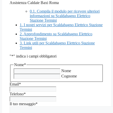
Assistenza Caldaie Baxi Roma
0.1.
Compila il modulo per ricevere ulteriori
informazioni su Scaldabagno Elettrico
Stazione Termini
1.
I nostri servizi per Scaldabagno Elettrico Stazione
Termini
2.
Approfondimento su Scaldabagno Elettrico
Stazione Termini
3.
Link utili per Scaldabagno Elettrico Stazione
Termini
"
*
" indica i campi obbligatori
Nome
*
Nome
Cognome
Email
*
Telefono
*
Il tuo messaggio
*