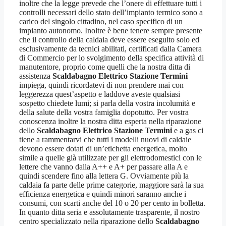
inoltre che la legge prevede che l’onere di effettuare tutti i
controlli necessari dello stato dell’impianto termico sono a
carico del singolo cittadino, nel caso specifico di un
impianto autonomo. Inoltre è bene tenere sempre presente
che il controllo della caldaia deve essere eseguito solo ed
esclusivamente da tecnici abilitati, certificati dalla Camera
di Commercio per lo svolgimento della specifica attività di
manutentore, proprio come quelli che la nostra ditta di
assistenza
Scaldabagno Elettrico Stazione Termini
impiega, quindi ricordatevi di non prendere mai con
leggerezza quest’aspetto e laddove aveste qualsiasi
sospetto chiedete lumi; si parla della vostra incolumità e
della salute della vostra famiglia dopotutto. Per vostra
conoscenza inoltre la nostra ditta esperta nella riparazione
dello
Scaldabagno Elettrico Stazione Termini
e a gas ci
tiene a rammentarvi che tutti i modelli nuovi di caldaie
devono essere dotati di un’etichetta energetica, molto
simile a quelle già utilizzate per gli elettrodomestici con le
lettere che vanno dalla A++ e A+ per passare alla A e
quindi scendere fino alla lettera G. Ovviamente più la
caldaia fa parte delle prime categorie, maggiore sarà la sua
efficienza energetica e quindi minori saranno anche i
consumi, con scarti anche del 10 o 20 per cento in bolletta.
In quanto ditta seria e assolutamente trasparente, il nostro
centro specializzato nella riparazione dello
Scaldabagno