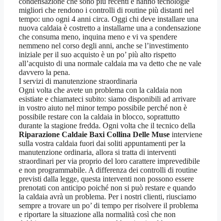
condensazione che sono più recenti e hanno tecnologie
migliori che rendono i controlli di routine più distanti nel
tempo: uno ogni 4 anni circa. Oggi chi deve installare una
nuova caldaia è costretto a installarne una a condensazione
che consuma meno, inquina meno e vi va spendere
nemmeno nel corso degli anni, anche se l’investimento
iniziale per il suo acquisto è un po’ più alto rispetto
all’acquisto di una normale caldaia ma va detto che ne vale
davvero la pena.
I servizi di manutenzione straordinaria
Ogni volta che avete un problema con la caldaia non
esistiate e chiamateci subito: siamo disponibili ad arrivare
in vostro aiuto nel minor tempo possibile perché non è
possibile restare con la caldaia in blocco, soprattutto
durante la stagione fredda. Ogni volta che il tecnico della
Riparazione Caldaie Baxi Collina Delle Muse
interviene
sulla vostra caldaia fuori dai soliti appuntamenti per la
manutenzione ordinaria, allora si tratta di interventi
straordinari per via proprio del loro carattere imprevedibile
e non programmabile. A differenza dei controlli di routine
previsti dalla legge, questa interventi non possono essere
prenotati con anticipo poiché non si può restare e quando
la caldaia avrà un problema. Per i nostri clienti, riusciamo
sempre a trovare un po’ di tempo per risolvere il problema
e riportare la situazione alla normalità così che non