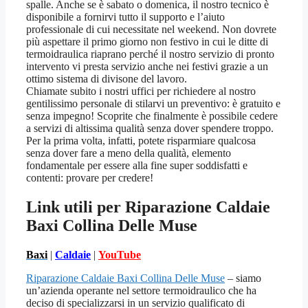
spalle. Anche se è sabato o domenica, il nostro tecnico è
disponibile a fornirvi tutto il supporto e l’aiuto
professionale di cui necessitate nel weekend. Non dovrete
più aspettare il primo giorno non festivo in cui le ditte di
termoidraulica riaprano perché il nostro servizio di pronto
intervento vi presta servizio anche nei festivi grazie a un
ottimo sistema di divisone del lavoro.
Chiamate subito i nostri uffici per richiedere al nostro
gentilissimo personale di stilarvi un preventivo: è gratuito e
senza impegno! Scoprite che finalmente è possibile cedere
a servizi di altissima qualità senza dover spendere troppo.
Per la prima volta, infatti, potete risparmiare qualcosa
senza dover fare a meno della qualità, elemento
fondamentale per essere alla fine super soddisfatti e
contenti: provare per credere!
Link utili per Riparazione Caldaie
Baxi Collina Delle Muse
Baxi
|
Caldaie
|
YouTube
Riparazione Caldaie Baxi Collina Delle Muse
– siamo
un’azienda operante nel settore termoidraulico che ha
deciso di specializzarsi in un servizio qualificato di