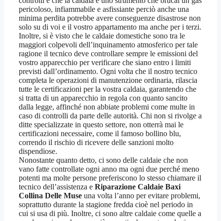
controlli è che la caldaia è uno strumento che brucai un gas
pericoloso, infiammabile e asfissiante perciò anche una
minima perdita potrebbe avere conseguenze disastrose non
solo su di voi e il vostro appartamento ma anche per i terzi.
Inoltre, si è visto che le caldaie domestiche sono tra le
maggiori colpevoli dell’inquinamento atmosferico per tale
ragione il tecnico deve controllare sempre le emissioni del
vostro apparecchio per verificare che siano entro i limiti
previsti dall’ordinamento. Ogni volta che il nostro tecnico
completa le operazioni di manutenzione ordinaria, rilascia
tutte le certificazioni per la vostra caldaia, garantendo che
si tratta di un apparecchio in regola con quanto sancito
dalla legge, affinché non abbiate problemi come multe in
caso di controlli da parte delle autorità. Chi non si rivolge a
ditte specializzate in questo settore, non otterrà mai le
certificazioni necessaire, come il famoso bollino blu,
correndo il rischio di ricevere delle sanzioni molto
dispendiose.
Nonostante quanto detto, ci sono delle caldaie che non
vano fatte controllate ogni anno ma ogni due perché meno
potenti ma molte persone preferiscono lo stesso chiamare il
tecnico dell’assistenza e
Riparazione Caldaie Baxi
Collina Delle Muse
una volta l’anno per evitare problemi,
soprattutto durante la stagione fredda cioè nel periodo in
cui si usa di più. Inoltre, ci sono altre caldaie come quelle a