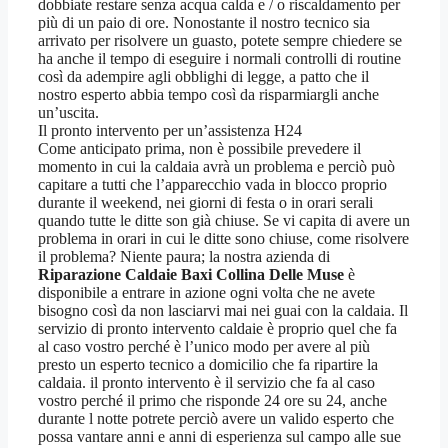
dobbiate restare senza acqua calda e / o riscaldamento per
più di un paio di ore. Nonostante il nostro tecnico sia
arrivato per risolvere un guasto, potete sempre chiedere se
ha anche il tempo di eseguire i normali controlli di routine
così da adempire agli obblighi di legge, a patto che il
nostro esperto abbia tempo così da risparmiargli anche
un’uscita.
Il pronto intervento per un’assistenza H24
Come anticipato prima, non è possibile prevedere il
momento in cui la caldaia avrà un problema e perciò può
capitare a tutti che l’apparecchio vada in blocco proprio
durante il weekend, nei giorni di festa o in orari serali
quando tutte le ditte son già chiuse. Se vi capita di avere un
problema in orari in cui le ditte sono chiuse, come risolvere
il problema? Niente paura; la nostra azienda di
Riparazione Caldaie Baxi Collina Delle Muse
è
disponibile a entrare in azione ogni volta che ne avete
bisogno così da non lasciarvi mai nei guai con la caldaia. Il
servizio di pronto intervento caldaie è proprio quel che fa
al caso vostro perché è l’unico modo per avere al più
presto un esperto tecnico a domicilio che fa ripartire la
caldaia. il pronto intervento è il servizio che fa al caso
vostro perché il primo che risponde 24 ore su 24, anche
durante l notte potrete perciò avere un valido esperto che
possa vantare anni e anni di esperienza sul campo alle sue