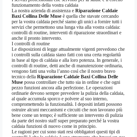
funzionamento della vostra caldaia
La nostra azienda di assistenza e
Riparazione Caldaie
Baxi Collina Delle Muse
è quella che stavate cercando
per la vostra caldaia perché siamo gli unici a fornire tutti i
servizi che permettono una lunga vita alla vostra caldaia:
controlli di routine, interventi di riparazione straordinari e
anche il pronto intervento.
I controlli di routine
Le disposizioni di legge attualmente vigenti prevedono che
i controlli sulla caldaia siano fatti con una certa regolarità
in base al tipo di caldaia e alla loro potenza. In generale, i
controlli di routine, detti anche di manutenzione ordinaria,
vengono fatti una volta l’anno così che il nostro bravo
tecnico della
Riparazione Caldaie Baxi Collina Delle
Muse
possa controllare che tutto sia in ordine e che ogni
pezzo funzioni ancora alla perfezione. Le operazioni
ordinarie devono sempre prevedere la pulizia della caldaia,
al quale accumula sporco e polvere al suo interno,
compromettendo la funzionalità. I depositi infatti possono
ostruire alcuni meccanismi e circuiti che non lavorano più
bene come un tempo; è sufficiente un intervento di pulizia
da parte del nostro staff super preparato perché la vostra
caldaia funzioni di nuovo come in principio.
Le ragioni per cui sono stati resi obbligatori questi tipi di