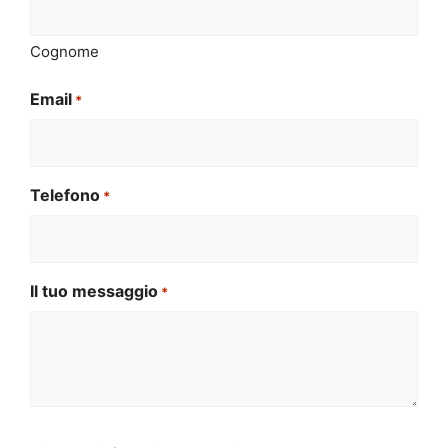
Cognome
Email
*
Telefono
*
Il tuo messaggio
*
Si