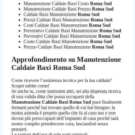
Manutenzione Caldaie Baxi Costo
Roma Sud
Manutenzione Caldaie Baxi Prezzo
Roma Sud
Caldaie Baxi Manutenzione
Roma Sud
Prezzi Caldaie Baxi Manutenzione
Roma Sud
Costi Caldaie Baxi Manutenzione
Roma Sud
Preventivo Caldaie Baxi Manutenzione
Roma Sud
Preventivi Caldaie Baxi Manutenzione
Roma Sud
Costo Caldaie Baxi Manutenzione
Roma Sud
Prezzo Caldaie Baxi Manutenzione
Roma Sud
Approfondimento su Manutenzione
Caldaie Baxi Roma Sud
Come ricevere l’assistenza tecnica per la tua caldaia?
Scopri subito come!
Se anche tu, come tantissimi altri, sei alla disperata ricerca
di una valida ditta che possa occuparsi della
Manutenzione Caldaie Baxi Roma Sud
puoi finalmente
fermarti perché hai trovato quello di cui hai bisogno: la
nostra azienda è proprio quello che fa al caso tuo e non
dovrai più preoccuparti dell’impianto di casa perché sarà
nostro compito prendercene cura, lasciandoti senza
pensieri.
Le ragioni dell’uso di sole parti originali