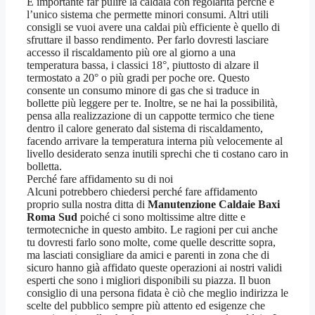
È importante far pulire la caldaia con regolarità perché è
l’unico sistema che permette minori consumi. Altri utili
consigli se vuoi avere una caldai più efficiente è quello di
sfruttare il basso rendimento. Per farlo dovresti lasciare
accesso il riscaldamento più ore al giorno a una
temperatura bassa, i classici 18°, piuttosto di alzare il
termostato a 20° o più gradi per poche ore. Questo
consente un consumo minore di gas che si traduce in
bollette più leggere per te. Inoltre, se ne hai la possibilità,
pensa alla realizzazione di un cappotte termico che tiene
dentro il calore generato dal sistema di riscaldamento,
facendo arrivare la temperatura interna più velocemente al
livello desiderato senza inutili sprechi che ti costano caro in
bolletta.
Perché fare affidamento su di noi
Alcuni potrebbero chiedersi perché fare affidamento
proprio sulla nostra ditta di
Manutenzione Caldaie Baxi
Roma Sud
poiché ci sono moltissime altre ditte e
termotecniche in questo ambito. Le ragioni per cui anche
tu dovresti farlo sono molte, come quelle descritte sopra,
ma lasciati consigliare da amici e parenti in zona che di
sicuro hanno già affidato queste operazioni ai nostri validi
esperti che sono i migliori disponibili su piazza. Il buon
consiglio di una persona fidata è ciò che meglio indirizza le
scelte del pubblico sempre più attento ed esigenze che