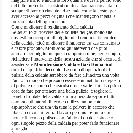
maggiore ma lo è anche la loro qualità e durata perciò sono
del tutto preferibili. I costruttori di caldaie raccomandano
sempre di fare riferimento ad aziende come la nostra per
aver accesso ai pezzi originali che mantengono intatta la
funzionalità dell’apparecchio.
Come migliorare il rendimento della caldaia
Se sei stufo di ricevere delle bollette del gas molto alte,
dovresti preoccuparti di migliorare il rendimento termico
della caldaia, cioè migliorare il rapporto tra gas consumato
e calore prodotto. Molti sono gli interventi che puoi
adottare per migliorare questo rapporto come, per esempio,
richiedere l’intervento della nostra azienda che si occupa di
assistenza e
Manutenzione Caldaie Baxi Roma Sud
ormai da qualche decennio. Le normali operazioni di
pulizia della caldaia sarebbero da fare all’incirca una volta
l’anno in modo che possano essere eliminati tutti i depositi
di polvere e sporco che ostruiscono le varie parti. La prima
cosa da fare per ottenere una bella pulizia, è togliere il
panello frontale della caldaia in maniera da esporre tutti i
componenti interni. Il tecnico utilizza un potente
aspirapolvere che tira via tutta la polvere in eccesso che
blocca i circuiti interni. Il lavoro però non è finito qui
perché il tecnico pulisce con l’aiuto di qualche straccio
ogni singolo pezzo della caldaia per poter farla funzionare
al meglio.