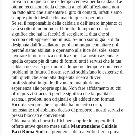
trova in noi quello che da tempo cercava per la caldaia. Le
ottime recensioni della clientela a noi più affezionata non
ha fatto altro che aumentare il giro di contatti, infatti siamo
sempre più richiesti e chiamati in questo periodo.
Se sei il responsabile della caldaia e dell’intero impianto ci
sarà scritto il tuo nome sul libretto di impianto e ciò
significa che hai la facoltà di scegliere la ditta che si
occupa dell’apparecchio in uso. Se non siamo già la ditta
designata dall’installatore, puoi comunque contattare noi
perché siamo abilitati e operiamo alla luce del sole, senza
lavorare in nero senza certificazioni. La nostra azienda è
quella capace più di tutte di fornirti tutti i servizi che la tua
caldaia necessità per durare a lungo nel tempo e non avere
problemi in futuro. I nostri servizi soddisfano le esigenze di
tutti quelli che sono alla disperata ricerca di veri
professionisti in grado di vantare una pluriennale
esperienza alle proprie spalle. Non fare affidamento su chi
offre prezzi stracciati perché significa che la qualità è
scarsa, i prodotti non originali e gli addetti non formati.
Ricorda sempre che la qualità ha un certo costo,
nonostante noi abbiamo deciso di proporre i nostri servizi a
prezzi bloccati e convenienti.
Chiama subito i nostri uffici per scoprire le imperdibili
offerte attive questo mese sulla
Manutenzione Caldaie
Baxi Roma Sud
: da prendere subito al volo! Per la pima