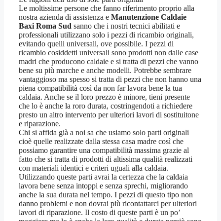
Le moltissime persone che fanno riferimento proprio alla
nostra azienda di assistenza e
Manutenzione Caldaie
Baxi Roma Sud
sanno che i nostri tecnici abilitati e
professionali utilizzano solo i pezzi di ricambio originali,
evitando quelli universali, ove possibile. I pezzi di
ricambio cosiddetti universali sono prodotti non dalle case
madri che producono caldaie e si tratta di pezzi che vanno
bene su più marche e anche modelli. Potrebbe sembrare
vantaggioso ma spesso si tratta di pezzi che non hanno una
piena compatibilità così da non far lavora bene la tua
caldaia. Anche se il loro prezzo è minore, tieni presente
che lo è anche la roro durata, costringendoti a richiedere
presto un altro intervento per ulteriori lavori di sostituitone
e riparazione.
Chi si affida già a noi sa che usiamo solo parti originali
cioè quelle realizzate dalla stessa casa madre così che
possiamo garantire una compatibilità massima grazie al
fatto che si tratta di prodotti di altissima qualità realizzati
con materiali identici e criteri uguali alla caldaia.
Utilizzando queste parti avrai la certezza che la caldaia
lavora bene senza intoppi e senza sprechi, migliorando
anche la sua durata nel tempo. I pezzi di questo tipo non
danno problemi e non dovrai più ricontattarci per ulteriori
lavori di riparazione. Il costo di queste parti è un po’