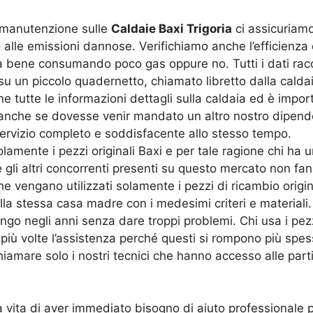
a manutenzione sulle
Caldaie Baxi Trigoria
ci assicuriamo
rito alle emissioni dannose. Verifichiamo anche l’efficienz
 bene consumando poco gas oppure no. Tutti i dati raccol
 su un piccolo quadernetto, chiamato libretto dalla caldai
e tutte le informazioni dettagli sulla caldaia ed è impor
anche se dovesse venir mandato un altro nostro dipendet
servizio completo e soddisfacente allo stesso tempo.
 solamente i pezzi originali Baxi e per tale ragione chi 
é gli altri concorrenti presenti su questo mercato non fa
vengano utilizzati solamente i pezzi di ricambio origina
a stessa casa madre con i medesimi criteri e materiali. So
ungo negli anni senza dare troppi problemi. Chi usa i pez
ù volte l’assistenza perché questi si rompono più spesso
amare solo i nostri tecnici che hanno accesso alle parti 
la vita di aver immediato bisogno di aiuto professionale