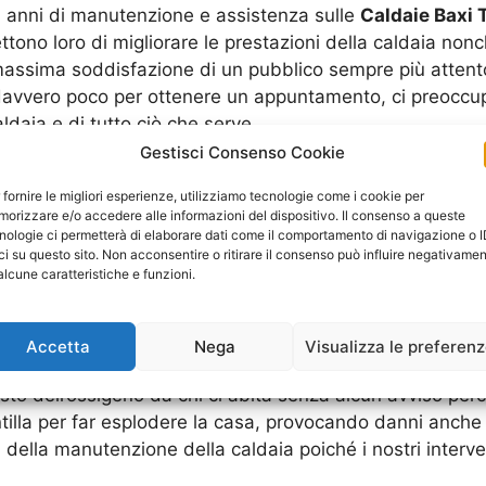
i anni di manutenzione e assistenza sulle
Caldaie Baxi T
ettono loro di migliorare le prestazioni della caldaia nonc
massima soddisfazione di un pubblico sempre più attento
a davvero poco per ottenere un appuntamento, ci preoccu
daia e di tutto ciò che serve.
naria
Gestisci Consenso Cookie
no rese obbligatorie dalla legge attualmente in vigore pe
 fornire le migliori esperienze, utilizziamo tecnologie come i cookie per
n gas provocando dei fumi, i quali vengono espulsi all’e
orizzare e/o accedere alle informazioni del dispositivo. Il consenso a queste
parte responsabili nell’inquinamento atmosferico che aum
nologie ci permetterà di elaborare dati come il comportamento di navigazione o 
ci su questo sito. Non acconsentire o ritirare il consenso può influire negativame
er riscaldare gli appartamenti. Chiamando con regolarità
alcune caratteristiche e funzioni.
e emissioni inquinanti grazie a una bella pulizia dell’app
interne.
 manutenzione sulle caldaie è che questa utilizzano un
Accetta
Nega
Visualizza le preferen
i distribuzione del gas non ci sia alcuna perdita. In cas
osto dell’ossigeno da chi ci abita senza alcun avviso pe
tilla per far esplodere la casa, provocando danni anche 
a della manutenzione della caldaia poiché i nostri inter