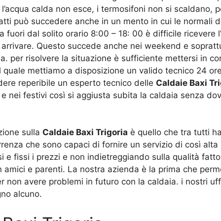
, l’acqua calda non esce, i termosifoni non si scaldano,
tti può succedere anche in un mento in cui le normali di
 fuori dal solito orario 8:00 – 18: 00 è difficile ricevere
 arrivare. Questo succede anche nei weekend e soprattutt
 per risolvere la situazione è sufficiente mettersi in co
 il quale mettiamo a disposizione un valido tecnico 24 o
dere reperibile un esperto tecnico delle
Caldaie Baxi Tri
e nei festivi così si aggiusta subita la caldaia senza dov
zione sulla
Caldaie Baxi Trigoria
è quello che tra tutti ha
renza che sono capaci di fornire un servizio di così alta
e fissi i prezzi e non indietreggiando sulla qualità fatto
n amici e parenti. La nostra azienda è la prima che perm
non avere problemi in futuro con la caldaia. i nostri uff
gno alcuno.