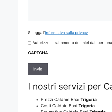
Si
Si legga l'
informativa sulla privacy
legga
l'informativa
Autorizzo il trattamento dei miei dati persona
sulla
CAPTCHA
privacy
*
I nostri servizi per C
Prezzi Caldaie Baxi
Trigoria
Costi Caldaie Baxi
Trigoria
Preventivo Caldaie Baxi
Trigoria