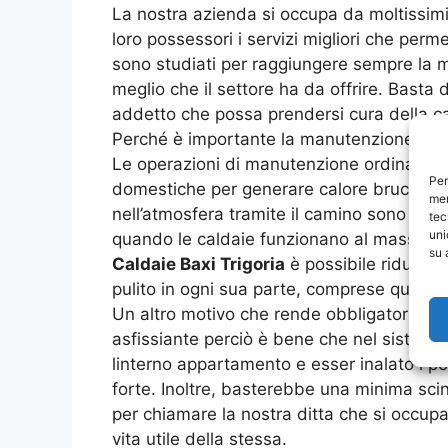
La nostra azienda si occupa da moltissim
loro possessori i servizi migliori che perm
sono studiati per raggiungere sempre la 
meglio che il settore ha da offrire. Bast
addetto che possa prendersi cura della cal
Perché è importante la manutenzione ordi
Le operazioni di manutenzione ordinaria so
Per
domestiche per generare calore bruciano u
mem
nell’atmosfera tramite il camino sono in 
tec
uni
quando le caldaie funzionano al massimo p
su 
Caldaie Baxi Trigoria
è possibile ridurre l
pulito in ogni sua parte, comprese quelle 
Un altro motivo che rende obbligatoria la
asfissiante perciò è bene che nel sistema d
linterno appartamento e esser inalato l p
forte. Inoltre, basterebbe una minima scin
per chiamare la nostra ditta che si occup
vita utile della stessa.