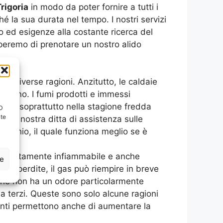
rigoria
in modo da poter fornire a tutti i
hé la sua durata nel tempo. I nostri servizi
 ed esigenze alla costante ricerca del
peremo di prenotare un nostro alido
r diverse ragioni. Anzitutto, le caldaie
sterno. I fumi prodotti e immessi
enta soprattutto nella stagione fredda
ID
nte
 la nostra ditta di assistenza sulle
arecchio, il quale funziona meglio se è
 gas altamente infiammabile e anche
ze
o di perdite, il gas può riempire in breve
rché non ha un odore particolarmente
a terzi. Queste sono solo alcune ragioni
venti permettono anche di aumentare la