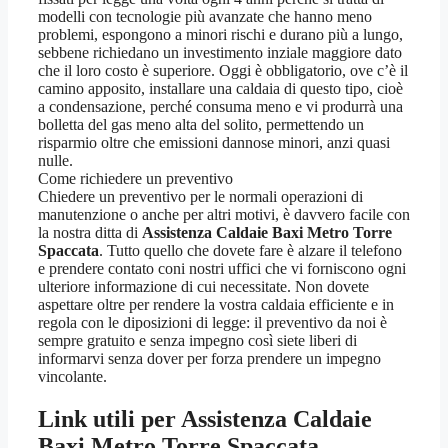
modelli con tecnologie più avanzate che hanno meno
problemi, espongono a minori rischi e durano più a lungo,
sebbene richiedano un investimento inziale maggiore dato
che il loro costo è superiore. Oggi è obbligatorio, ove c’è il
camino apposito, installare una caldaia di questo tipo, cioè
a condensazione, perché consuma meno e vi produrrà una
bolletta del gas meno alta del solito, permettendo un
risparmio oltre che emissioni dannose minori, anzi quasi
nulle.
Come richiedere un preventivo
Chiedere un preventivo per le normali operazioni di
manutenzione o anche per altri motivi, è davvero facile con
la nostra ditta di
Assistenza Caldaie Baxi Metro Torre
Spaccata
. Tutto quello che dovete fare è alzare il telefono
e prendere contato coni nostri uffici che vi forniscono ogni
ulteriore informazione di cui necessitate. Non dovete
aspettare oltre per rendere la vostra caldaia efficiente e in
regola con le diposizioni di legge: il preventivo da noi è
sempre gratuito e senza impegno così siete liberi di
informarvi senza dover per forza prendere un impegno
vincolante.
Link utili per Assistenza Caldaie
Baxi Metro Torre Spaccata