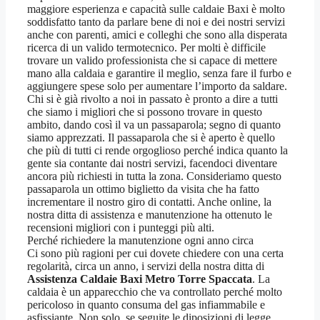
maggiore esperienza e capacità sulle caldaie Baxi è molto
soddisfatto tanto da parlare bene di noi e dei nostri servizi
anche con parenti, amici e colleghi che sono alla disperata
ricerca di un valido termotecnico. Per molti è difficile
trovare un valido professionista che si capace di mettere
mano alla caldaia e garantire il meglio, senza fare il furbo e
aggiungere spese solo per aumentare l’importo da saldare.
Chi si è già rivolto a noi in passato è pronto a dire a tutti
che siamo i migliori che si possono trovare in questo
ambito, dando così il va un passaparola; segno di quanto
siamo apprezzati. Il passaparola che si è aperto è quello
che più di tutti ci rende orgoglioso perché indica quanto la
gente sia contante dai nostri servizi, facendoci diventare
ancora più richiesti in tutta la zona. Consideriamo questo
passaparola un ottimo biglietto da visita che ha fatto
incrementare il nostro giro di contatti. Anche online, la
nostra ditta di assistenza e manutenzione ha ottenuto le
recensioni migliori con i punteggi più alti.
Perché richiedere la manutenzione ogni anno circa
Ci sono più ragioni per cui dovete chiedere con una certa
regolarità, circa un anno, i servizi della nostra ditta di
Assistenza Caldaie Baxi Metro Torre Spaccata
. La
caldaia è un apparecchio che va controllato perché molto
pericoloso in quanto consuma del gas infiammabile e
asfissiante. Non solo, se seguite le diposizioni di legge