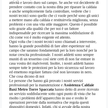
attività e lavoro duro sul campo. Se anche voi deciderete di
prendere contatto con la nostra ditta per riparare la caldaia
o anche semplicemente farla controllare, vedrete che i
nostri tecnici sono quello che ci vuole perché sono gli unici
a mettere mano alla caldaia e restituirvela migliorata, senza
problemi e con una vita utile maggiore. Questo è possibile
solo grazie alla qualità che per noi è un fattore
indispensabile per ricercare la massima soddisfazione di
chi come voi è molto esigente ed attento.
Ogni volta che i nostri tecnici sono chiamati a intervenire,
hanno la grande possibilità di fare altre esperienze sul
campo che saranno fondamentali per la loro nonché per la
notar crescita professionale. I nostri addetti sono sempre
muniti di un tesserino così siete certi di non far entrare in
casa vostra dei malviventi. Inoltre, i nostri addetti hanno
sempre tutte le protezioni per la loro sicurezza sul lavoro
ed emettono regolare fattura cioè non lavorano in nero.
Che cosa dicono di noi
Le persone che hanno già provato i nostri servizi
professionali per la manutenzione e
Assistenza Caldaie
Baxi Metro Torre Spaccata
hanno detto di avere ricevuto
un servizio soddisfacente sotto ogni punto di vista che ha
risolto i problemi dell’apparecchio in uso e svolto le
operazioni previste dalla normativa che regola questi
dispositivi domestici. Infatti, chi si avvale della nostra