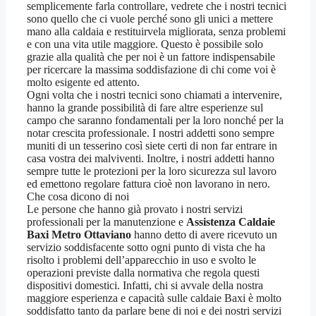
semplicemente farla controllare, vedrete che i nostri tecnici
sono quello che ci vuole perché sono gli unici a mettere
mano alla caldaia e restituirvela migliorata, senza problemi
e con una vita utile maggiore. Questo è possibile solo
grazie alla qualità che per noi è un fattore indispensabile
per ricercare la massima soddisfazione di chi come voi è
molto esigente ed attento.
Ogni volta che i nostri tecnici sono chiamati a intervenire,
hanno la grande possibilità di fare altre esperienze sul
campo che saranno fondamentali per la loro nonché per la
notar crescita professionale. I nostri addetti sono sempre
muniti di un tesserino così siete certi di non far entrare in
casa vostra dei malviventi. Inoltre, i nostri addetti hanno
sempre tutte le protezioni per la loro sicurezza sul lavoro
ed emettono regolare fattura cioè non lavorano in nero.
Che cosa dicono di noi
Le persone che hanno già provato i nostri servizi
professionali per la manutenzione e
Assistenza Caldaie
Baxi Metro Ottaviano
hanno detto di avere ricevuto un
servizio soddisfacente sotto ogni punto di vista che ha
risolto i problemi dell’apparecchio in uso e svolto le
operazioni previste dalla normativa che regola questi
dispositivi domestici. Infatti, chi si avvale della nostra
maggiore esperienza e capacità sulle caldaie Baxi è molto
soddisfatto tanto da parlare bene di noi e dei nostri servizi