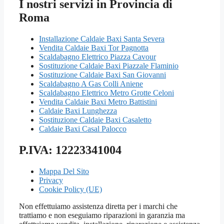
I nostri servizi in Provincia di
Roma
Installazione Caldaie Baxi Santa Severa
Vendita Caldaie Baxi Tor Pagnotta
Scaldabagno Elettrico Piazza Cavour
Sostituzione Caldaie Baxi Piazzale Flaminio
Sostituzione Caldaie Baxi San Giovanni
Scaldabagno A Gas Colli Aniene
Scaldabagno Elettrico Metro Grotte Celoni
Vendita Caldaie Baxi Metro Battistini
Caldaie Baxi Lunghezza
Sostituzione Caldaie Baxi Casaletto
Caldaie Baxi Casal Palocco
P.IVA: 12223341004
Mappa Del Sito
Privacy
Cookie Policy (UE)
Non effettuiamo assistenza diretta per i marchi che
trattiamo e non eseguiamo riparazioni in garanzia ma