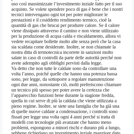
uso così massimizzate l’investimento inziale fatto per il suo
acquisto. Se volete spendere poco di gas è bene che i nostri
tecnici intervengano ogni tot per poter migliorare le
prestazioni e il cosiddetto rendimento termico, cioè la
quantità di gas che brucai per produrre calore. Se il calore
viene dissipato attraverso il camino e non viene utilizzato
per la produzione di acqua calda e riscaldamento, allora vi
vedete recapitare bollette molto alte senza però che la casa
sia scaldata come desiderate. Inoltre, se non chiamate la
nostra ditta di termotecnica incorrete in sanzioni molto
salate in caso di controlli da parte delle autorità perché non
avete adempito agli obblighi pervisti dalla legge.
Va detto che non tutte le caldaie sono da controllare una
volta l’anno, poiché quelle che hanno una potenza bassa
sono, per legge, da sottoporre a regolare manutenzione
ogni due anni, nonostante ciò, molti preferiscono chiamare
un tecnico più spesso per poter avere la certezza che
l’apparecchio funzioni bene durante la stagione fredda,
quella in cui serve di più la caldaia che viene utilizzata a
pieno regime. Inoltre, se siete una famiglia che ha già una
di quelle nuove caldaie a condensazione, i controlli sono
fissati per legge una volta ogni 4 anni perché si tratta di
modelli con tecnologie più avanzate che hanno meno
problemi, espongono a minori rischi e durano più a lungo,
sebbene richiedano un investimento inziale maggiore dato