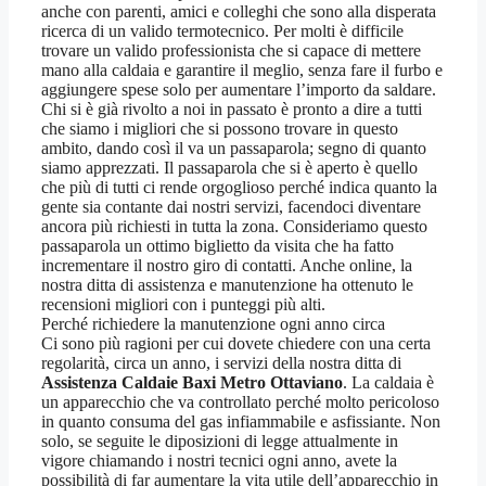
anche con parenti, amici e colleghi che sono alla disperata
ricerca di un valido termotecnico. Per molti è difficile
trovare un valido professionista che si capace di mettere
mano alla caldaia e garantire il meglio, senza fare il furbo e
aggiungere spese solo per aumentare l’importo da saldare.
Chi si è già rivolto a noi in passato è pronto a dire a tutti
che siamo i migliori che si possono trovare in questo
ambito, dando così il va un passaparola; segno di quanto
siamo apprezzati. Il passaparola che si è aperto è quello
che più di tutti ci rende orgoglioso perché indica quanto la
gente sia contante dai nostri servizi, facendoci diventare
ancora più richiesti in tutta la zona. Consideriamo questo
passaparola un ottimo biglietto da visita che ha fatto
incrementare il nostro giro di contatti. Anche online, la
nostra ditta di assistenza e manutenzione ha ottenuto le
recensioni migliori con i punteggi più alti.
Perché richiedere la manutenzione ogni anno circa
Ci sono più ragioni per cui dovete chiedere con una certa
regolarità, circa un anno, i servizi della nostra ditta di
Assistenza Caldaie Baxi Metro Ottaviano
. La caldaia è
un apparecchio che va controllato perché molto pericoloso
in quanto consuma del gas infiammabile e asfissiante. Non
solo, se seguite le diposizioni di legge attualmente in
vigore chiamando i nostri tecnici ogni anno, avete la
possibilità di far aumentare la vita utile dell’apparecchio in