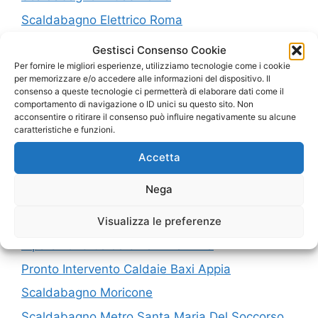
Scaldabagno Elettrico Roma
Gestisci Consenso Cookie
I nostri servizi in Provincia di Roma
Per fornire le migliori esperienze, utilizziamo tecnologie come i cookie
per memorizzare e/o accedere alle informazioni del dispositivo. Il
consenso a queste tecnologie ci permetterà di elaborare dati come il
comportamento di navigazione o ID unici su questo sito. Non
Pronto Intervento Caldaie Baxi Ponte Linari
acconsentire o ritirare il consenso può influire negativamente su alcune
Roma
caratteristiche e funzioni.
Installazione Caldaie Baxi Casape
Accetta
Riparazione Caldaie Baxi Piazza Del Popolo
Nega
Scaldabagno Metro Torrenova
Riparazione Caldaie Baxi Case Rosse
Visualizza le preferenze
Riparazione Caldaie Baxi Flaminia
Pronto Intervento Caldaie Baxi Appia
Scaldabagno Moricone
Scaldabagno Metro Santa Maria Del Soccorso